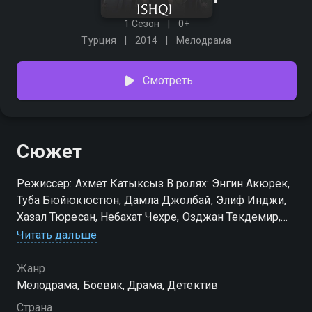
1 Сезон
0+
Турция
2014
Мелодрама
Смотреть
Сюжет
Режиссер: Ахмет Катыксыз В ролях: Энгин Акюрек,
Туба Бюйюкюстюн, Дамла Джолбай, Элиф Инджи,
Хазал Тюресан, Небахат Чехре, Озджан Текдемир,
Махмут Сенюва, Айтач Арман, Эркан Джан
Читать дальше
Жанр
Мелодрама, Боевик, Драма, Детектив
Страна