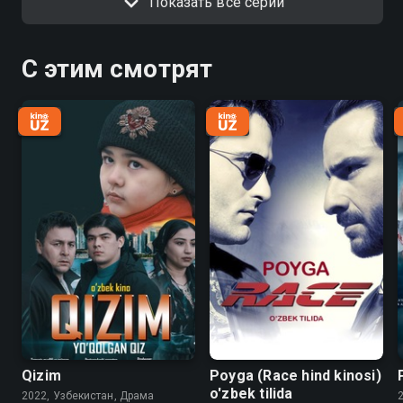
Показать все серии
С этим смотрят
Qizim
Poyga (Race hind kinosi)
o'zbek tilida
2022, Узбекистан, Драма