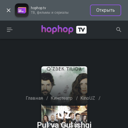
hophop.tv
Открыть
ТВ, фильмы и сериалы
Главная
/
Кинотеатр
/
KinoUZ
/
Pul va Gul ishqi