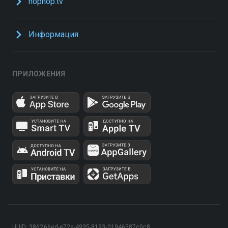
hophop.tv
Информация
ПРИЛОЖЕНИЯ
UUID: 386266ed-e72e-4935-8193-01946587c0c8