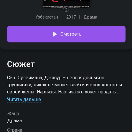
12+
Узбекистан
2017
Драма
Смотреть
Сюжет
Сын Сулеймана, Джасур – непорядочный и
трусливый, никак не может выйти из-под контроля
своей жены, Наргизы. Наргиза же хочет продать
дом, где живет отец Джасура, Сулейман, и на
Читать дальше
вырученные деньги уехать за границу. Однако
Сулейман не хочет продавать дом, а хочет завещать
Жанр
дом внуку. Наргиза разозлилась и подала на
Драма
Сулеймана в суд. Джасур встает на сторону жены,
Страна