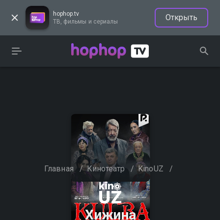
hophop.tv
Открыть
ТВ, фильмы и сериалы
Главная
/
Кинотеатр
/
KinoUZ
/
Хижина