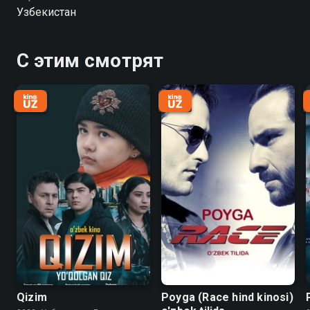
он в суде оскорбляет отца, и говорит, что не может с
Узбекистан
ним жить, что все заработанные деньги идут на
лекарства и расходы отца. В результате из-за жены,
Джасур лишает отца дома, в котором тот живет.
С этим смотрят
После этого Джасур помещает своего отца, в «Дом
престарелых». Там было много пожелых людей,
которых тоже бросили их собственные дети...
Qizim
Poyga (Race hind kinosi)