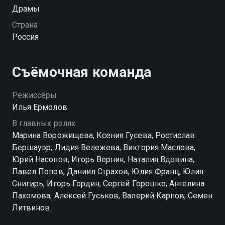
которого с Юрием давние счеты. Кризис нарастает,
Драмы
рынки меняются, союзы рушатся, тайны выходят на
Страна
свет, а контроль над миллиардным бизнесом грозит
Россия
перейти к чужаку — Градовым придется
объединиться, пока еще не поздно.
Съёмочная команда
Режиссёры
Илья Ермолов
В главных ролях
Марина Ворожищева, Ксения Гусева, Ростислав
Бершауэр, Лидия Вележева, Виктория Маслова,
Юрий Насонов, Игорь Верник, Наталия Вдовина,
Павел Попов, Даниил Страхов, Юлия Франц, Юлия
Снигирь, Игорь Гордин, Сергей Горошко, Ангелина
Пахомова, Алексей Гуськов, Валерий Карпов, Семен
Литвинов