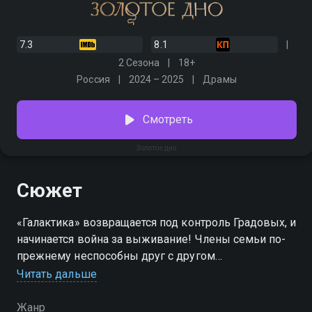
7.3
8.1
2 Сезона
18+
Россия
2024 – 2025
Драмы
Смотреть
Золотое дно
Сюжет
«Галактика» возвращается под контроль Градовых, и
начинается война за выживание! Члены семьи по-
прежнему неспособны друг с другом
договариваться, а теперь на игровой доске
Читать дальше
появляется новая влиятельная фигура —
региональный предприниматель Верещагин, у
Жанр