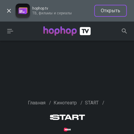
hophop.tv
Открыть
ТВ, фильмы и сериалы
Главная
/
Кинотеатр
/
START
/