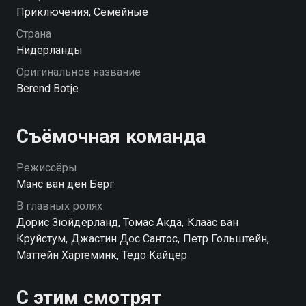
знает, что нужно немедленно спешить на
Приключения, Семейные
таинственный остров, иначе все пропало!
Страна
Нидерланды
Оригинальное название
Berend Botje
Съёмочная команда
Режиссёры
Манс ван ден Берг
В главных ролях
Дорис Зюйдерланд, Томас Акда, Клаас ван
Круйстум, Джастин Дос Сантос, Петр Гольштейн,
Маттейн Хартеминк, Тедо Кайцер
С этим смотрят