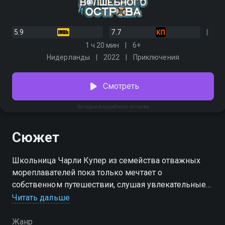
5.9
7.7
1 ч 20 мин
6+
Нидерланды
2022
Приключения
Смотреть
Загадка волшебного острова
Сюжет
Школьница Чарли Купер из семейства отважных
мореплавателей пока только мечтает о
собственном путешествии, слушая увлекательные
истории дедушки. Но судьба посылает ей шанс.
Читать дальше
Девочка обнаруживает удивительное яйцо, которое
тут же попадает не в те руки. Но только юная Чарли
Жанр