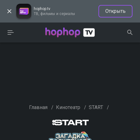
hophop.tv
Открыть
ТВ, фильмы и сериалы
Главная
/
Кинотеатр
/
START
/