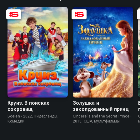
7.3
4.3
6.8
4.4
Круиз. В поисках
Золушка и
сокровищ
заколдованный принц
Boeien • 2022, Нидерланды,
Cinderella and the Secret Prince •
C
Комедии
2018, США, Мультфильмы