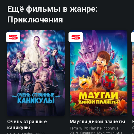
Ещё фильмы в жанре:
Приключения
5.9
5.5
8.3
6.6
Очень странные
Маугли дикой планеты
каникулы
Terra Willy: Planète inconnue •
2019, Франция, Мультфильмы