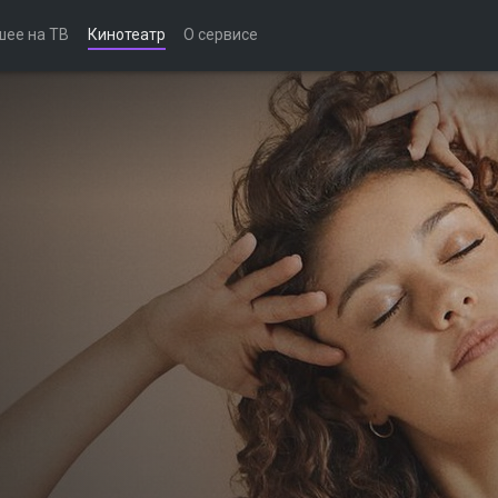
шее на ТВ
Кинотеатр
О сервисе