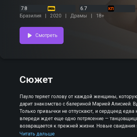
7.8
6.7
Бразилия
2020
Драмы
18+
Смотреть
Сюжет
Пауло теряет голову от каждой женщины, которую 
дарит знакомство с балериной Марией Алисией. В
Только привычки не отпускают, и сердцеед едва н
впереди ждет еще одно потрясение — танцовщица 
возвращается к прежней жизни. Новые свидания 
Алисию. Неужели это и есть любовь?
Читать дальше