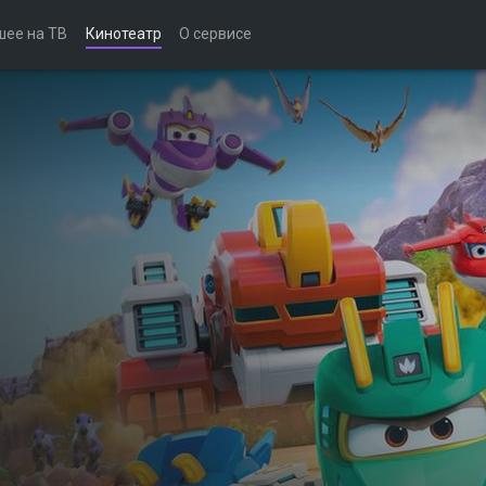
шее на ТВ
Кинотеатр
О сервисе