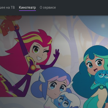
шее на ТВ
Кинотеатр
О сервисе