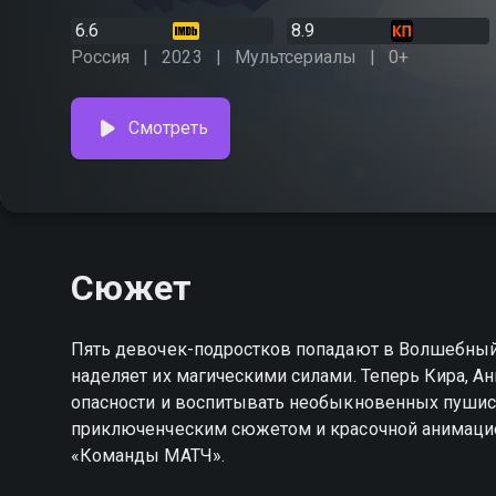
6.6
8.9
Россия
2023
Мультсериалы
0+
Смотреть
Сюжет
Пять девочек-подростков попадают в Волшебный
наделяет их магическими силами. Теперь Кира, Ан
опасности и воспитывать необыкновенных пушист
приключенческим сюжетом и красочной анимацие
«Команды МАТЧ».