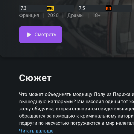
7.3
7.5
Франция
2020
Драмы
18+
Смотреть
Сюжет
Что может объединять модницу Лолу из Парижа и
вышедшую из тюрьмы? Им насолил один и тот же
жену обидчика, вторая становится свидетельницей
обращается за помощью к криминальному авторите
подруги по несчастью погружаются в мир нелега
полицейских.
Читать дальше