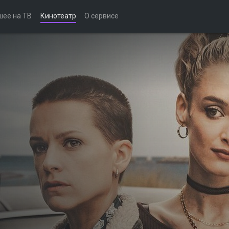
шее на ТВ
Кинотеатр
О сервисе