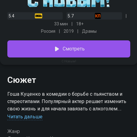
5.4
5.7
33 мин
18+
Россия
2019
Драмы
Смотреть
С Новым!
Сюжет
Гоша Куценко в комедии о борьбе с пьянством и
стереотипами. Популярный актер решает изменить
свою жизнь и для начала завязать с алкоголем.
Перемены — это к лучшему. Но немецкий режиссер,
Читать дальше
не терпящий фальши, мечтает снять артиста в роли
пьющего егеря. Кто кого?
Жанр