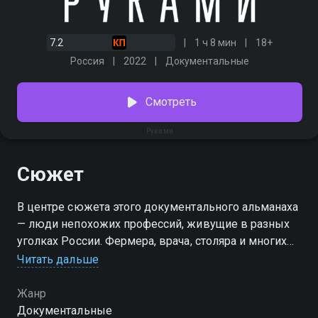
7.2
1 ч 8 мин
18+
Россия
2022
Документальные
Смотреть
Руками
Сюжет
В центре сюжета этого документального альманаха
— люди непохожих профессий, живущие в разных
уголках России. Фермера, врача, столяра и многих
других героев объединяет одно — они любят и
Читать дальше
умеют работать руками. Каждый творец прошел
долгий путь к своему призванию. Их истории
Жанр
удивляют, вдохновляют и дарят надежду.
Документальные