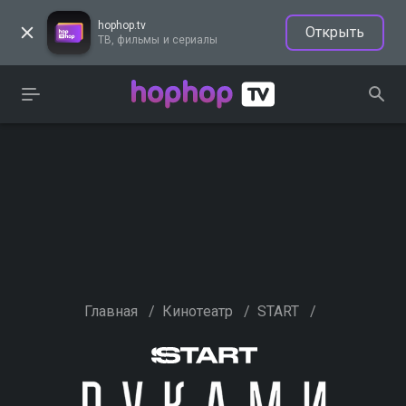
hophop.tv
Открыть
ТВ, фильмы и сериалы
Главная
/
Кинотеатр
/
START
/