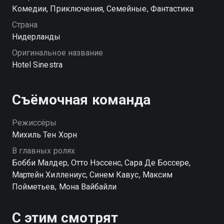
происходит волшебство: из гостиничного комплекса
Комедии, Приключения, Семейные, Фантастика
пропадают все взрослые! Долгожданная свобода
Страна
приносит веселье, но вскоре оборачивается
Нидерланды
проблемами и опасностями. Взрослых необходимо
Оригинальное название
вернуть. Это под силу только Аве и ее друзьям.
Hotel Sinestra
Съёмочная команда
Режиссёры
Михиль Тен Хорн
В главных ролях
Бобби Малдер, Отто Нэссенс, Сара Де Боссере,
Мартейн Хиллениус, Синем Кавус, Максим
Пойметьев, Мона Вайбайли
С этим смотрят