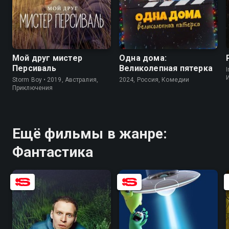
8.0
6.9
5.2
Мой друг мистер
Одна дома:
Персиваль
Великолепная пятерка
I
Storm Boy • 2019, Австралия,
2024, Россия, Комедии
Приключения
Ещё фильмы в жанре:
Фантастика