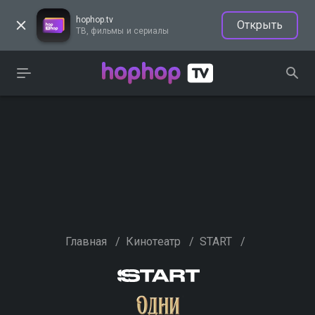
hophop.tv
Открыть
ТВ, фильмы и сериалы
Главная
/
Кинотеатр
/
START
/