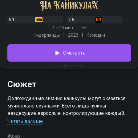
6.1
7.6
1 ч 24 мин
6+
Нидерланды
2023
Комедии
Смотреть
Одни на каникулах
Сюжет
Долгожданные зимние каникулы могут оказаться
мучительно скучными. Всего лишь нужны
вездесущие взрослые, контролирующие каждый
шаг. 11-летняя Ава знает это не понаслышке.
Читать дальше
Девочка-сорванец заперта в отеле в горах со
строгими родителями. Но одним чудесным утром
Жанр