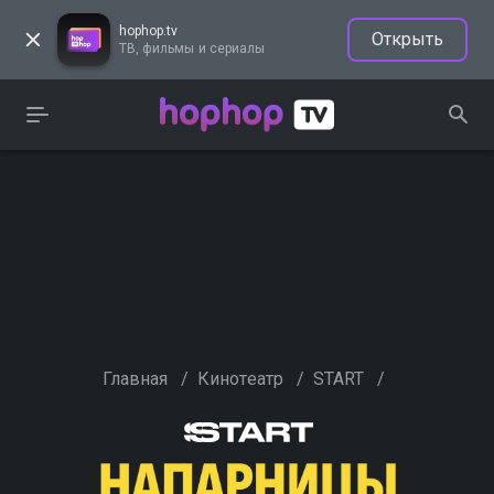
hophop.tv
Открыть
ТВ, фильмы и сериалы
Главная
/
Кинотеатр
/
START
/