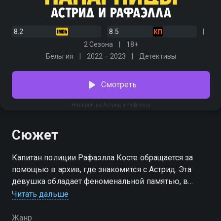
8.2
8.5
2 Сезона
18+
Бельгия
2022 – 2023
Детективы
Смотреть
Напарницы: Астрид и Рафаэлла
Сюжет
Капитан полиции Рафаэлла Косте обращается за
помощью в архив, где знакомится с Астрид. Эта
девушка обладает феноменальной памятью, в
отличие от Рафаэллы, которая привыкла доверять
Читать дальше
интуиции. Они становятся напарницами и
расследуют самые загадочные преступления.
Жанр