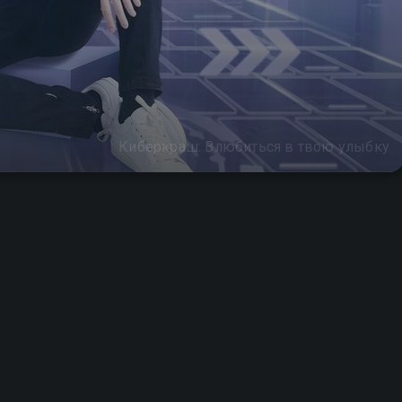
Киберкраш: Влюбиться в твою улыбку