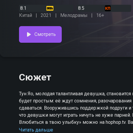
8.1
8.5
Китай
2021
Мелодрамы
16+
Смотреть
Сюжет
Тун Яо, молодая талантливая девушка, становится
будет простым: её ждут сомнения, разочарования 
сдаваться. Вооружившись поддержкой подруги и т
что девушки могут играть ничуть не хуже парней. Посмотреть китайскую дораму «Киберкраш.
Влюбиться в твою улыбку» можно на hophop.tv. Ва
которая увлекается онлайн-играми и демонстрир
Читать дальше