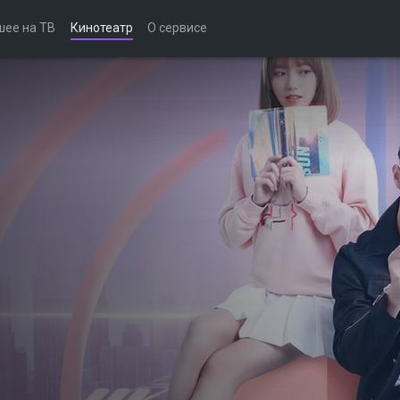
шее на ТВ
Кинотеатр
О сервисе