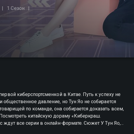
1 Сезон
 первой киберспортсменкой в Китае. Путь к успеху не
и общественное давление, но Тун Яо не собирается
оварищей по команде, она собирается доказать всем,
с ждут все серии в онлайн-формате. Сюжет У Тун Яо,
ует впечатляющие навыки, появляется возможность