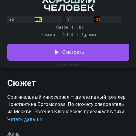
6.2
7.1
1 Сезон
18+
Россия
2020
Драмы
Смотреть
Хороший человек
Сюжет
Оригинальный киносериал — детективный триллер
Константина Богомолова. По сюжету следователь
из Москвы Евгения Ключевская приезжает в тихий
городок Вознесенск, чтобы поймать серийного
Читать дальше
убийцу. Жители встречают её холодно: похоже,
каждый прячет в шкафу по скелету.
Жанр