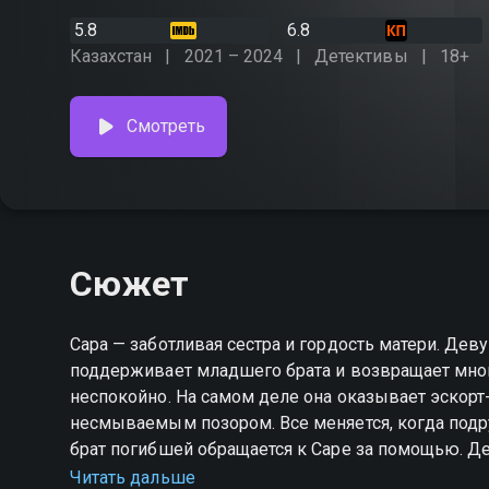
5.8
6.8
Казахстан
2021 – 2024
Детективы
18+
Смотреть
Сюжет
Сара — заботливая сестра и гордость матери. Деву
поддерживает младшего брата и возвращает мног
неспокойно. На самом деле она оказывает эскорт-
несмываемым позором. Все меняется, когда подру
брат погибшей обращается к Саре за помощью. Д
прятаться от чувств к новому знакомому.
Читать дальше