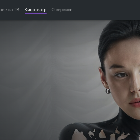
шее на ТВ
Кинотеатр
О сервисе