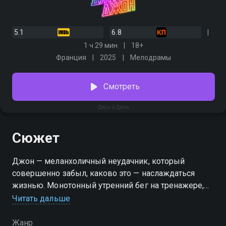
5.1
6.8
1 ч 29 мин
18+
Франция
2025
Мелодрамы
Смотреть
Джун и Джон
Сюжет
Джон — меланхоличный неудачник, который
совершенно забыл, каково это — наслаждаться
жизнью. Монотонный утренний бег на тренажере,
скучная работа с дотошным начальником и
Читать дальше
неловкие беседы с гиперопекающей матерью —
серые будни уныло сменяют друг друга, пока один
Жанр