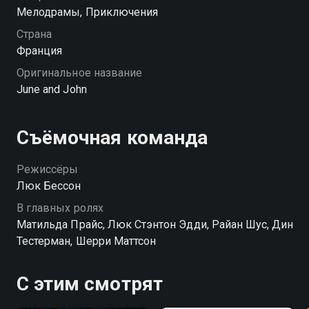
злополучный день не выводит парня из себя.
Мелодрамы, Приключения
Судьба ли, но именно в самый тяжелый момент
Страна
герой встречает Джун — девушку, которая
Франция
отказывается следовать любым правилам и точно
Оригинальное название
знает, как получать удовольствие. У них есть всего
June and John
72 часа, чтобы провести их вместе в безумнейшем
приключении. И за это время Джону предстоит
научиться радоваться жизни здесь и сейчас.
Съёмочная команда
Режиссёры
Люк Бессон
В главных ролях
Матильда Прайс, Люк Стэнтон Эдди, Райан Шус, Дин
Тестерман, Шерри Маттсон
С этим смотрят