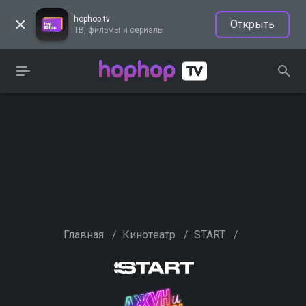
hophop.tv
Открыть
ТВ, фильмы и сериалы
Главная
/
Кинотеатр
/
START
/