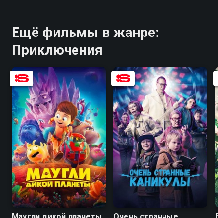
Ещё фильмы в жанре:
Приключения
8.3
6.6
5.9
5.5
Маугли дикой планеты
Очень странные