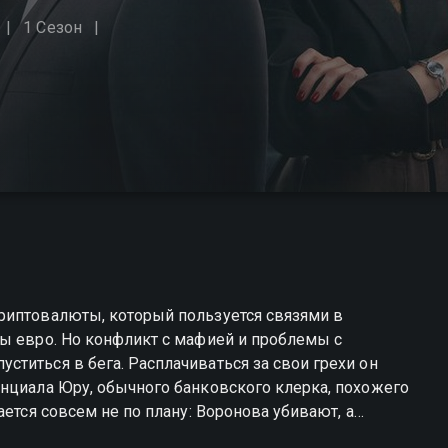
1 Сезон
риптовалюты, который пользуется связями в
ны евро. Но конфликт с мафией и проблемы с
титься в бега. Расплачиваться за свои грехи он
нциала Юру, обычного банковского клерка, похожего
ается совсем не по плану: Воронова убивают, а
еперь в руках простого парня Юры все, что было у