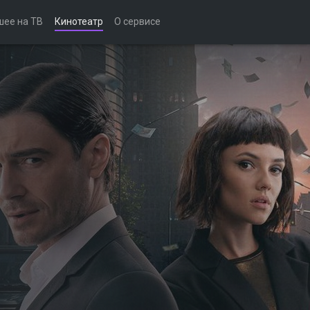
шее на ТВ
Кинотеатр
О сервисе