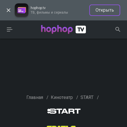
hophop.tv
Открыть
ТВ, фильмы и сериалы
Главная
/
Кинотеатр
/
START
/