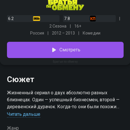
6.2
7.8
2 Сезона
16+
Россия
2012 – 2013
Комедии
Смотреть
Братья по обмену
Сюжет
Жизненный сериал о двух абсолютно разных
близнецах. Один — успешный бизнесмен, второй —
деревенский дурачок. Когда-то они были похожи
как две капли воды, но годы взяли свое: их жизни
Читать дальше
настолько разные, что тем для разговора совсем не
осталось. Смогут ли они найти общий язык после
Жанр