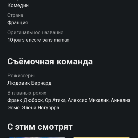
собраны и загружены в поезд, как вдруг маме
Комедии
поступает хорошее предложение по работе. Антуан
Страна
соглашается присмотреть за детьми в одиночку, но
Франция
справиться с проказниками — то еще испытание.
Оригинальное название
10 jours encore sans maman
Съёмочная команда
Режиссёры
Людовик Бернард
В главных ролях
Франк Дюбоск, Ор Атика, Алексис Михалик, Аннелиз
Эсме, Элена Ногуэрра
С этим смотрят