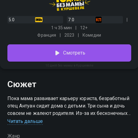
5.0
7.0
1 ч 35 мин
12+
Франция
2023
Комедии
Смотреть
10 дней без мамы в Куршевеле
Сюжет
Пока мама развивает карьеру юриста, безработный
отец Антуан сидит дома с детьми. Три сына и дочь
совсем не жалеют родителя. Из-за их бесконечных
проделок все вокруг превращается в хаос.
Читать дальше
Однажды родственник предлагает семье отдохнуть
на популярном снежном курорте. Чемоданы уже
Жанр