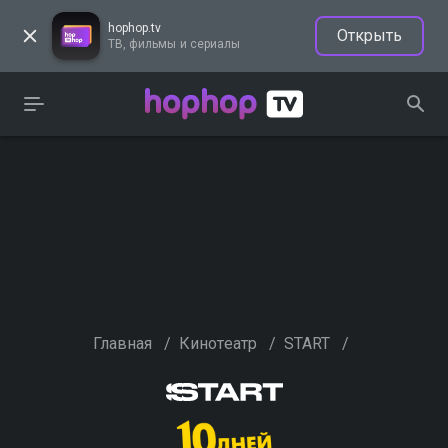
hophop.tv
Открыть
ТВ, фильмы и сериалы
Главная
/
Кинотеатр
/
START
/