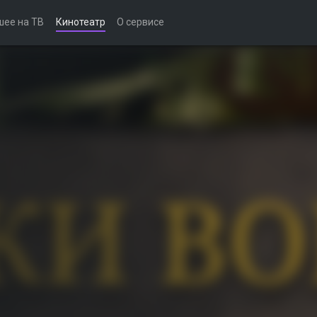
шее на ТВ
Кинотеатр
О сервисе