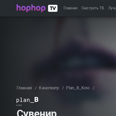
Главная
Смотреть ТВ
Луч
Главная
/
Кинотеатр
/
Plan_B_Kino
/
Сувенир