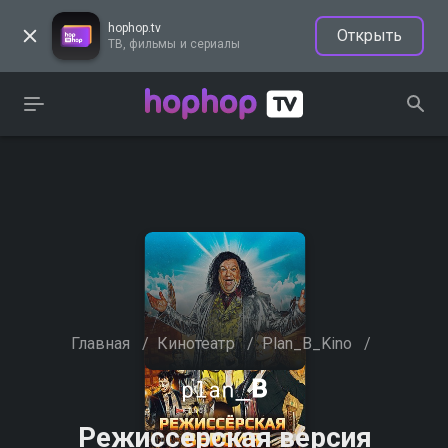
hophop.tv
Открыть
ТВ, фильмы и сериалы
Главная
/
Кинотеатр
/
Plan_B_Kino
/
Режиссерская версия