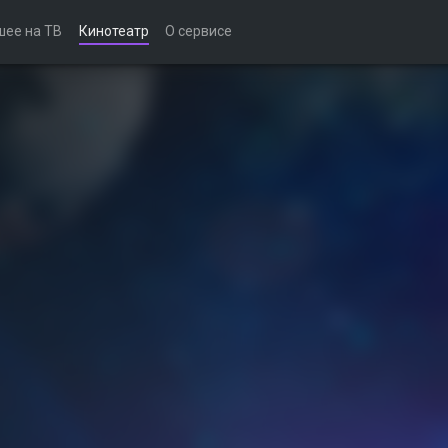
шее на ТВ
Кинотеатр
О сервисе