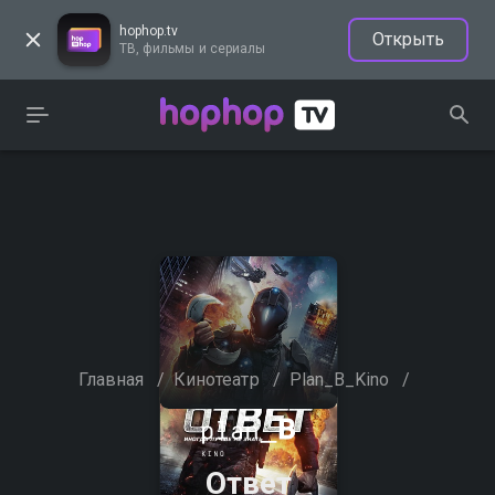
hophop.tv
Открыть
ТВ, фильмы и сериалы
Главная
/
Кинотеатр
/
Plan_B_Kino
/
Ответ