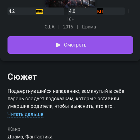
4.2
4.0
16+
США
2015
Драма
Смотреть
Сюжет
Подвергнувшийся нападению, замкнутый в себе
парень следует подсказкам, которые оставили
умершие родители, чтобы выяснить, кто его
преследует и кем он является на самом деле.
Читать дальше
Жанр
Драма, Фантастика