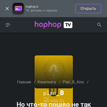
hophop.tv
Открыть
ТВ, фильмы и сериалы
Главная
/
Кинотеатр
/
Plan_B_Kino
/
Но что-то пошло не так