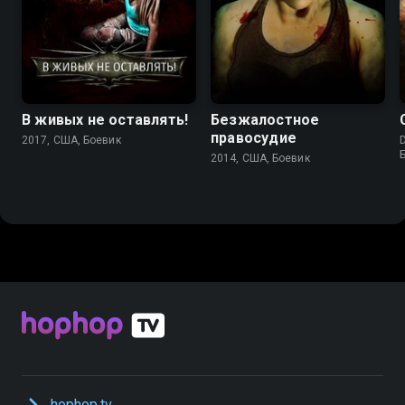
В живых не оставлять!
Безжалостное
правосудие
2017, США, Боевик
D
2014, США, Боевик
hophop.tv