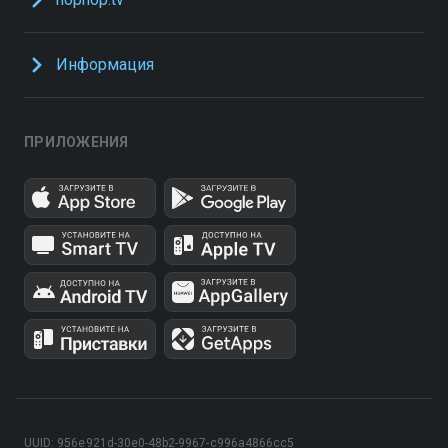
Информация
ПРИЛОЖЕНИЯ
UUID: 956e921d-30e0-48b2-9967-c996a4866cc5