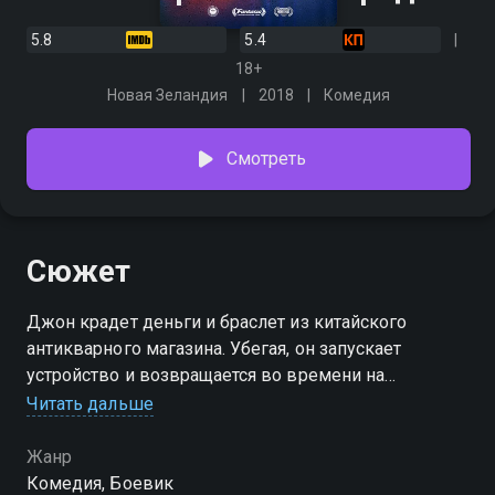
5.8
5.4
18+
Новая Зеландия
2018
Комедия
Смотреть
Сюжет
Джон крадет деньги и браслет из китайского
антикварного магазина. Убегая, он запускает
устройство и возвращается во времени на
несколько минут назад . Такие путешествия
Читать дальше
приводят к появлению новых Джонов и они
формируют Мегавременной отряд.
Жанр
Комедия, Боевик