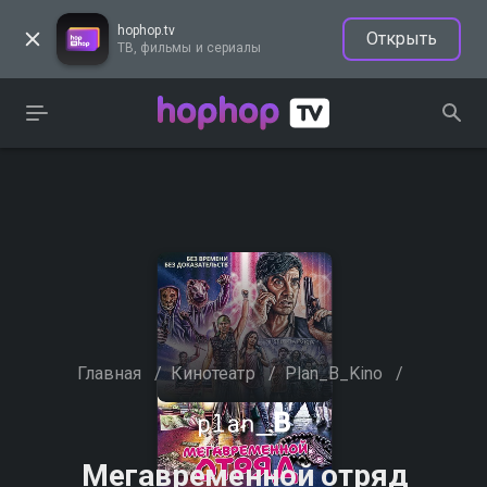
hophop.tv
Открыть
ТВ, фильмы и сериалы
Главная
/
Кинотеатр
/
Plan_B_Kino
/
Мегавременной отряд