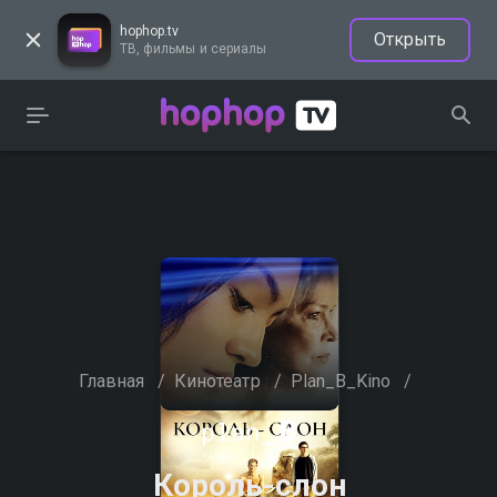
hophop.tv
Открыть
ТВ, фильмы и сериалы
Главная
/
Кинотеатр
/
Plan_B_Kino
/
Король-слон