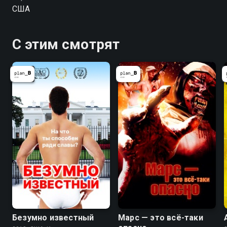
бывшая жена. Даже его молодые личности, Джейк
США
в 40 лет, Джейк в 30 лет и Джейк в 17 лет, тоже
там! И у каждого из них есть масса советов, как
исправить его испорченную жизнь. У Джейка
С этим смотрят
голова идет кругом, пока он, пошатываясь,
переживает то, что можно назвать либо
мистическим опытом, либо нервным срывом... либо
и тем, и другим!
Безумно известный
Марс — это всё-таки