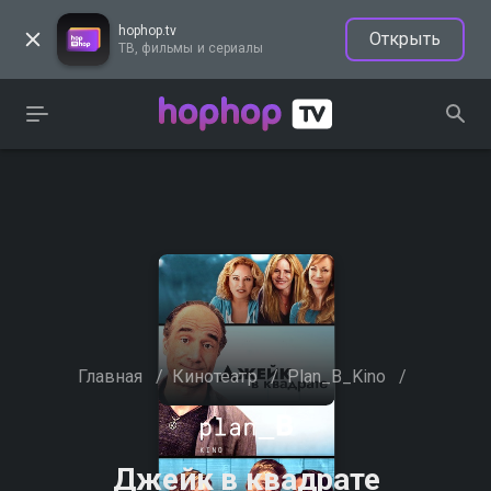
hophop.tv
Открыть
ТВ, фильмы и сериалы
Главная
/
Кинотеатр
/
Plan_B_Kino
/
Джейк в квадрате