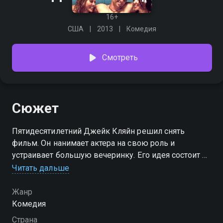
16+
США
2013
Комедия
Смотреть
Сюжет
Пятидесятилетний Джейк Кляйн решил снять
фильм. Он нанимает актера на свою роль и
устраивает большую вечеринку. Его идея состоит в
том, чтобы снять фильм и посмотреть, что получится.
Читать дальше
Но все выходит из-под контроля, так как в гости
заявляются разные, неожиданные люди. Приходят
Жанр
старые возлюбленные. Приходят новые. Его
Комедия
умерший отец, его мать в молодости, его дети, его
Страна