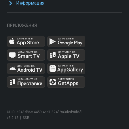
Информация
ПРИЛОЖЕНИЯ
UUID: d048d86c-4459-4dd1-824f-9a3ded98b6f1
v3.9.15
|
SSR