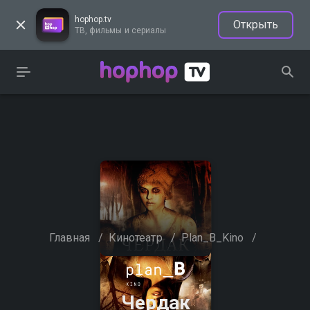
hophop.tv
Открыть
ТВ, фильмы и сериалы
Главная
/
Кинотеатр
/
Plan_B_Kino
/
Чердак