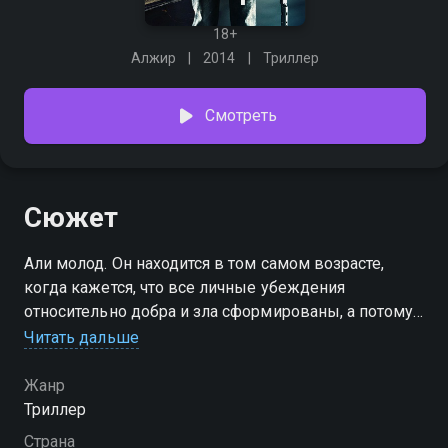
18+
Алжир
2014
Триллер
Смотреть
Сюжет
Али молод. Он находится в том самом возрасте,
когда кажется, что все личные убеждения
относительно добра и зла сформированы, а потому
они не смогут ни по какому поводу претерпеть
Читать дальше
изменения. Обычно этот период заканчивается,
когда в жизни случается первая большая любовь.
Жанр
Так произошло и с Али. У парня был план: приехать в
Триллер
Америку, избежать любых подозрений,
Страна