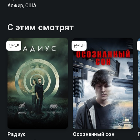
представившись студентом-инженером, дождаться
Алжир, США
своих «единомышленников», а затем осуществить
смертельную миссию, которая и была частью
личных убеждений. Выполнить удаётся все пункты,
С этим смотрят
к счастью, кроме последнего. Причина – любовь.
Радиус
Осознанный сон