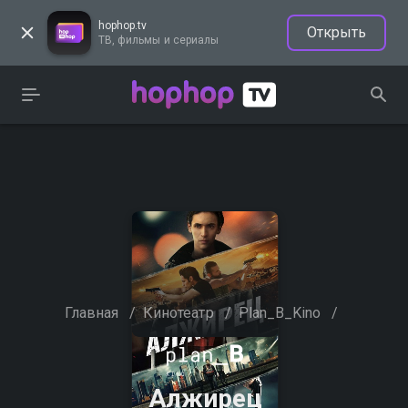
hophop.tv
Открыть
ТВ, фильмы и сериалы
Главная
/
Кинотеатр
/
Plan_B_Kino
/
Алжирец