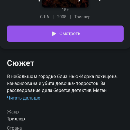
18+
США
2008
Триллер
Смотреть
Сюжет
В небольшом городке близ Нью-Йорка похищена,
изнасилована и убита девочка-подросток. За
расследование дела берется детектив Меган
Пейдж: она полностью посвящает себя работе,
Читать дальше
настолько, что вскоре начинает видеть убитую
девочку во снах. ФБР решает, что убийцей был
Жанр
случайный прохожий, которому повезло не
Триллер
попасться; Меган же считает, что преступление -
Страна