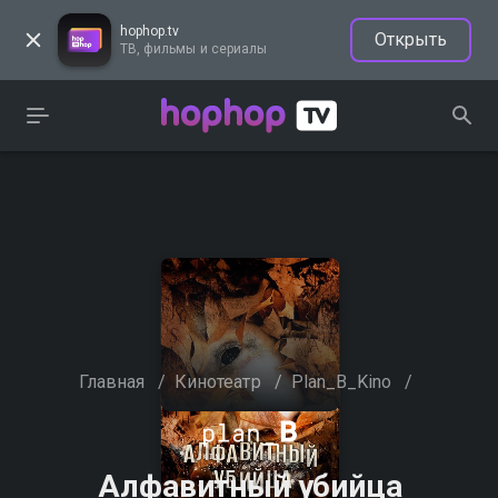
hophop.tv
Открыть
ТВ, фильмы и сериалы
Главная
/
Кинотеатр
/
Plan_B_Kino
/
Алфавитный убийца