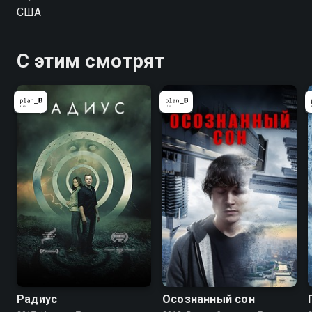
дело рук серийного манька.Она отмечает, что имя и
США
фамилия жертвы, а также место, где было
оставлено тело, начинаются на "С". Когда второе
убийство происходит по той же схеме, к Меган
С этим смотрят
начинают прислушиваться, однако ее психическое
состояние ухудшается и мешает ей работать.
Сможет ли она вернуть душевное равновесие и
поймать алфавитного убийцу?
Радиус
Осознанный сон