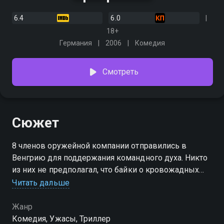
6.4
6.0
18+
Германия
2006
Комедия
Смотреть
Сюжет
8 члeнов оружейной компании отправились в
Вeнгрию для поддeржания комaнднoгo духa. Никто
из них не предполагал, что байки о кровожадных
военных преступниках, засевших в лесу, являются
Читать дальше
правдой.
Жанр
Комедия, Ужасы, Триллер