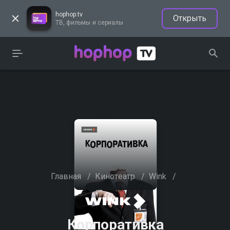
hophop.tv
Открыть
ТВ, фильмы и сериалы
Главная
/
Кинотеатр
/
Wink
/
Корпоративка