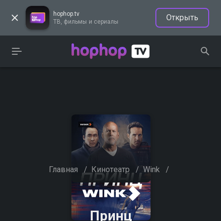
hophop.tv
Открыть
ТВ, фильмы и сериалы
Главная
/
Кинотеатр
/
Wink
/
Принц