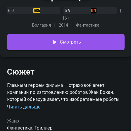
6.0
5.9
16+
Болгария
2014
Фантастика
Смотреть
Сюжет
Главным героем фильма — страховой агент
компании по изготовлению роботов Жак Вокан,
который обнаруживает, что изобретаемые роботы
создаются не для эксплуатации, а для истребления.
Читать дальше
Жанр
Фантастика, Триллер