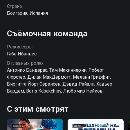
Страна
Болгария, Испания
Съёмочная команда
Режиссёры
Габе Ибаньес
В главных ролях
Антонио Бандерас, Тим Макиннерни, Роберт
Форстер, Дилан МакДермотт, Мелани Гриффит,
Биргитта Йорт Сёренсен, Дэвид Райалл, Хавьер
Бардем, Boris Kabakchiev, Любомир Нейков
С этим смотрят