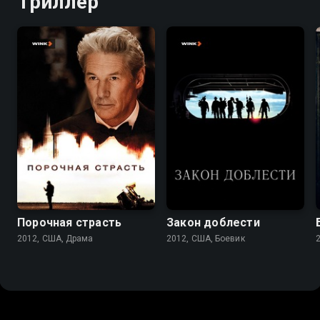
Триллер
6.7
6.6
6.7
6.4
Порочная страсть
Закон доблести
2012, США, Драма
2012, США, Боевик