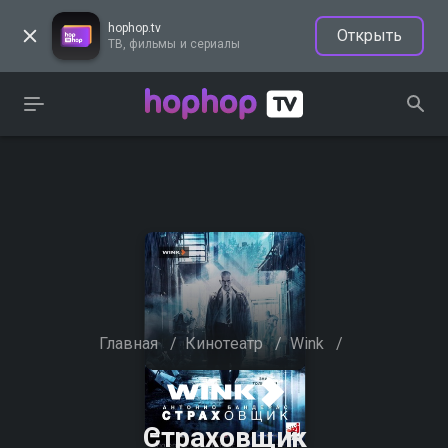
hophop.tv
Открыть
ТВ, фильмы и сериалы
Главная
/
Кинотеатр
/
Wink
/
Страховщик