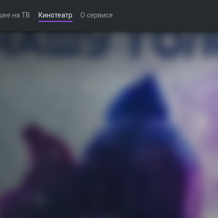
шее на ТВ
Кинотеатр
О сервисе