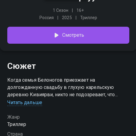
1 Сезон
16+
Россия
2025
Триллер
Смотреть
Сюжет
Когда семья Белоногов приезжает на
долгожданную свадьбу в глухую карельскую
деревню Кивиярви, никто не подозревает, что
праздничные дни обернутся кошмаром. В лесу
Читать дальше
находят растерзанное тело - жители вспоминают
древнюю легенду о Кархуу, духе-оборотне, что
Жанр
бродит в чащобе. Все винят медведя, но Жора
Триллер
чувствует: кто-то искусно направляет страхи в
Страна