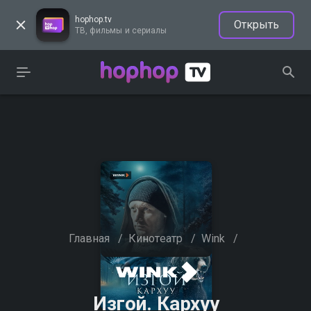
hophop.tv
Открыть
ТВ, фильмы и сериалы
Главная
/
Кинотеатр
/
Wink
/
Изгой. Кархуу