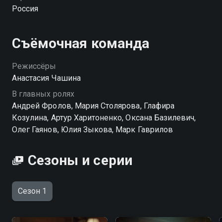
нужную сторону. И пока деревня охотится на зверя
Россия
из сказки, настоящий хищник готовится нанести
новый удар.
Съёмочная команда
Режиссёры
Анастасия Чашина
В главных ролях
Андрей Фролов, Мария Столярова, Глафира
Козулина, Артур Харитоненко, Оксана Базилевич,
Олег Гаянов, Юлия Зыкова, Марк Гаврилов
Сезоны и серии
Сезон 1