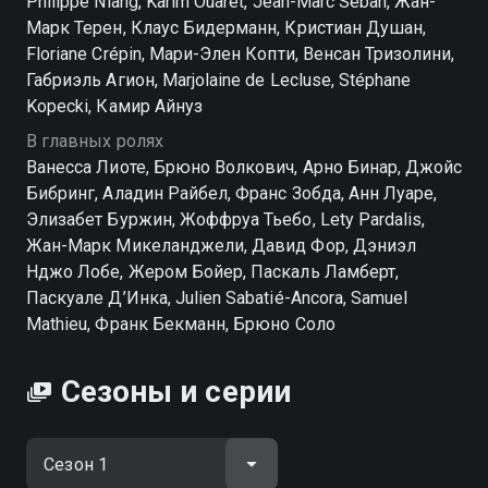
Philippe Niang, Karim Ouaret, Jean-Marc Seban, Жан-
Марк Терен, Клаус Бидерманн, Кристиан Душан,
Floriane Crépin, Мари-Элен Копти, Венсан Тризолини,
Габриэль Агион, Marjolaine de Lecluse, Stéphane
Kopecki, Камир Айнуз
В главных ролях
Ванесса Лиоте, Брюно Волкович, Арно Бинар, Джойс
Бибринг, Аладин Райбел, Франс Зобда, Анн Луаре,
Элизабет Буржин, Жоффруа Тьебо, Lety Pardalis,
Жан-Марк Микеланджели, Давид Фор, Дэниэл
Нджо Лобе, Жером Бойер, Паскаль Ламберт,
Паскуале Д’Инка, Julien Sabatié-Ancora, Samuel
Mathieu, Франк Бекманн, Брюно Соло
Сезоны и серии