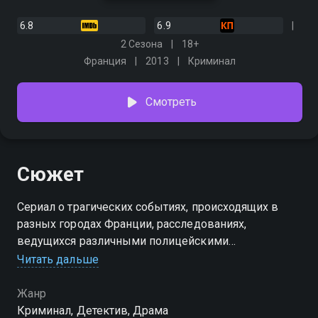
6.8
6.9
2 Сезона
18+
Франция
2013
Криминал
Смотреть
Сюжет
Сериал о трагических событиях, происходящих в
разных городах Франции, расследованиях,
ведущихся различными полицейскими
детективами, где все преступления имеют под
Читать дальше
собой некую особенность - использование легенд и
преданий прошлого.
Жанр
Криминал, Детектив, Драма