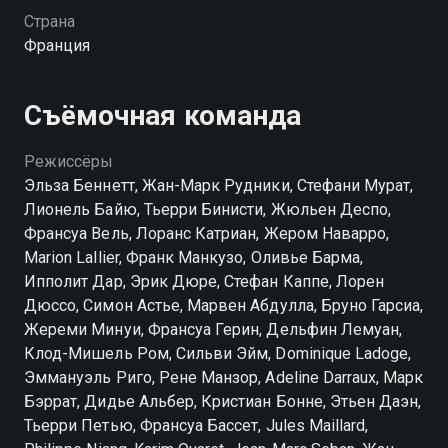
Страна
Франция
Съёмочная команда
Режиссёры
Эльза Беннетт, Жан-Марк Рудники, Стефани Мурат,
Лионель Байю, Тьерри Бинисти, Жюльен Деспо,
Франсуа Вель, Лоранс Катриан, Жером Наварро,
Marion Lallier, Франк Манкузо, Оливье Барма,
Ипполит Дар, Эрик Дюре, Стефан Каппе, Лорен
Дюссо, Симон Астье, Марвен Абдулла, Бруно Гарсиа,
Жереми Минуи, Франсуа Герин, Дельфин Лемуан,
Клод-Мишель Ром, Сильви Эйм, Dominique Ladoge,
Эммануэль Риго, Рене Манзор, Adeline Darraux, Марк
Бэррат, Дидье Альбер, Кристиан Бонне, Этьен Даэн,
Тьерри Петью, Франсуа Бассет, Jules Maillard,