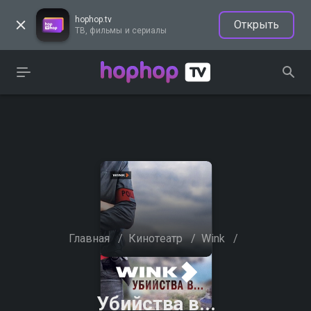
hophop.tv
Открыть
ТВ, фильмы и сериалы
Главная
/
Кинотеатр
/
Wink
/
Убийства в...