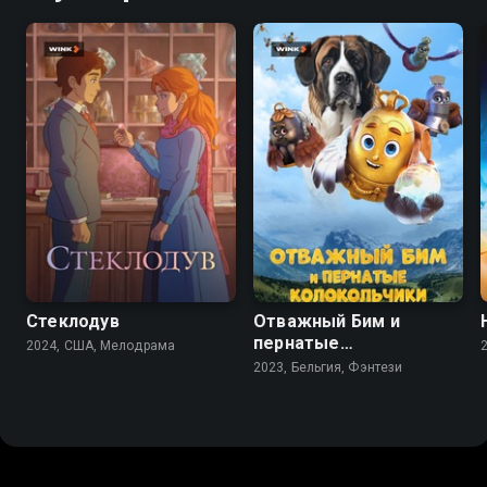
7.4
7.0
7.5
5.1
Стеклодув
Отважный Бим и
пернатые
2024, США, Мелодрама
колокольчики
2023, Бельгия, Фэнтези