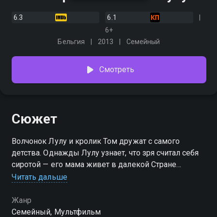
6.3
6.1
6+
Бельгия
2013
Семейный
Смотреть
Сюжет
Волчонок Лулу и кролик Том дружат с самого
детства. Однажды Лулу узнает, что зря считал себя
сиротой — его мама живет в далекой Стране
волков. Друзья отправляются в путь, где их ждет
Читать дальше
множество испытаний. Удастся ли сохранить
дружбу, несмотря на трудности, найти маму Лулу и
Жанр
приоткрыть завесу тайны его рождения?
Семейный, Мультфильм