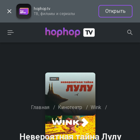
hophop.tv
Открыть
ТВ, фильмы и сериалы
Главная
/
Кинотеатр
/
Wink
/
Невероятная тайна Лулу