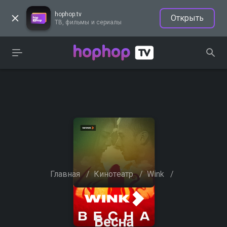
hophop.tv
Открыть
ТВ, фильмы и сериалы
Главная
/
Кинотеатр
/
Wink
/
Весна