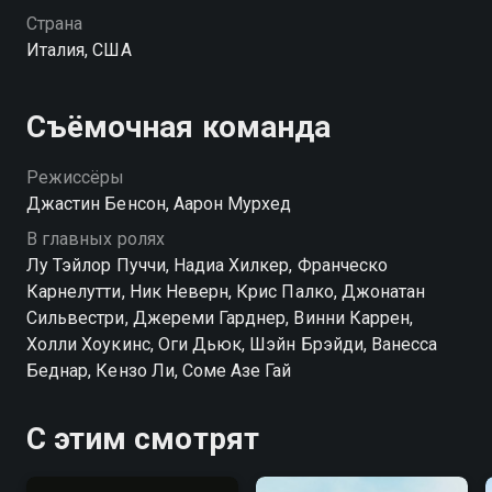
Страна
Италия, США
Съёмочная команда
Режиссёры
Джастин Бенсон, Аарон Мурхед
В главных ролях
Лу Тэйлор Пуччи, Надиа Хилкер, Франческо
Карнелутти, Ник Неверн, Крис Палко, Джонатан
Сильвестри, Джереми Гарднер, Винни Каррен,
Холли Хоукинс, Оги Дьюк, Шэйн Брэйди, Ванесса
Беднар, Кензо Ли, Соме Азе Гай
С этим смотрят