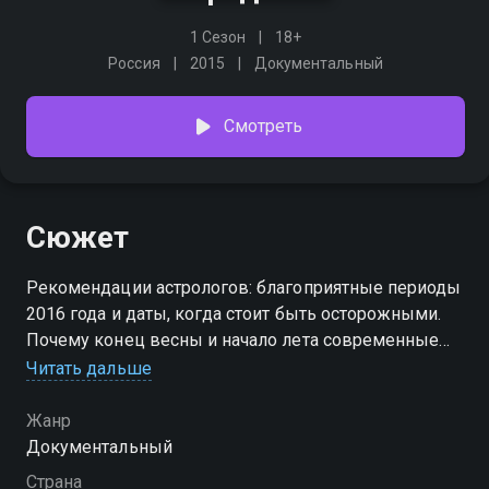
1 Сезон
18+
Россия
2015
Документальный
Смотреть
Сюжет
Рекомендации астрологов: благоприятные периоды
2016 года и даты, когда стоит быть осторожными.
Почему конец весны и начало лета современные
звездочеты называют особым периодом?
Читать дальше
Сбывается предсказание Ванги об уникальной
технологии, возвращающей людям молодость. Как
Жанр
будут влиять на людей солнечные и лунные
Документальный
затмения — узнайте мнение экспертов. Родителям
Страна