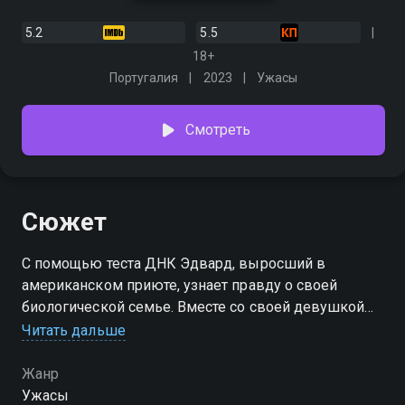
5.2
5.5
18+
Португалия
2023
Ужасы
Смотреть
Сюжет
С помощью теста ДНК Эдвард, выросший в
американском приюте, узнает правду о своей
биологической семье. Вместе со своей девушкой
Райли он прибывает в Португалию, чтобы
Читать дальше
познакомиться с братом-близнецом и
экстравагантной матерью, которые ведут
Жанр
уединенный образ жизни в загородном особняке,
Ужасы