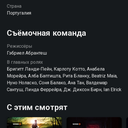
пользующимся дурной славой у местных жителей.
Страна
Пока Эдвард переживает эйфорию, Райли
Португалия
обращает внимание на странное поведение его
родни. Она исследует дом и узнает шокирующие
тайны, которые представляют угрозу для ее жизни.
Съёмочная команда
Режиссёры
Гэбриел Абрантеш
В главных ролях
Бригитт Ланди-Пейн, Карлоту Котто, Анабела
Морейра, Алба Баптишта, Рита Бланку, Beatriz Maia,
Нуно Ноласко, Соня Балако, Ана Тан, Валдемар
Сантуш, Линда Феррейра, Дж. Диксон Бирн, Ian Elrick
С этим смотрят