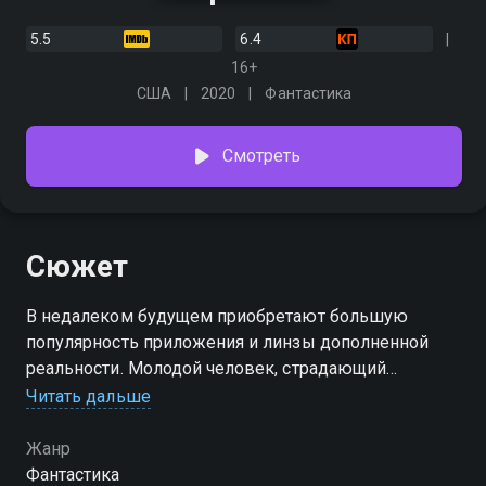
5.5
6.4
16+
США
2020
Фантастика
Смотреть
Сюжет
В недалеком будущем приобретают большую
популярность приложения и линзы дополненной
реальности. Молодой человек, страдающий
расстройством психики, получает в подарок
Читать дальше
устройство, способное преобразить окружающий
мир героя и погрузить его в новую реальность.
Жанр
Используя беспрецедентные технологии,
Фантастика