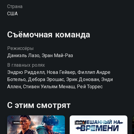
превращающие каждый его шаг в игру, он
Страна
переживает невероятную трансформацию
США
сознания.
Съёмочная команда
Режиссёры
Даниэль Лазо, Эран Май-Раз
В главных ролях
Эндрю Ридделл, Нова Гейвер, Филлип Андре
Ботельо, Дебора Эрошас, Эрик Донован, Энди
Аллен, Стивен Уильям Менаш, Рей Торрес
С этим смотрят