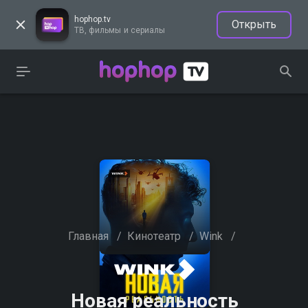
hophop.tv
Открыть
ТВ, фильмы и сериалы
Главная
/
Кинотеатр
/
Wink
/
Новая реальность