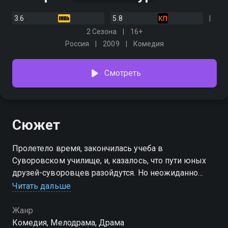
3.6
5.8
2 Сезона
16+
Россия
2009
Комедия
Смотреть
Сюжет
Пролетело время, закончилась учеба в
Суворовском училище, и, казалось, что пути юных
друзей-суворовцев разойдутся. Но неожиданно
трое старых друзей — Илья Сухомлин, Степан
Читать дальше
Перепечко и Алексей Сырников — встречаются в
Московском высшем военном командном училище
Жанр
на вступительных экзаменах. Ребята поступают в
Комедия, Мелодрама, Драма