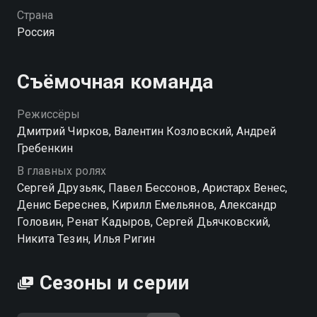
Училище вместе со вчерашними школьниками и
Страна
теми, у кого за плечами служба в Вооруженных
Россия
Силах России. Происходит деление курсантов на
«кадетов», «школьников» и «служивых». Друзей по
Суворовскому училищу ждет неожиданный
Съёмочная команда
сюрприз: в училище несколько позднее поступает
их бывший лидер — Макаров.
Режиссёры
Дмитрий Чирков, Валентин Козловский, Андрей
Гребенкин
В главных ролях
Сергей Друзьяк, Павел Бессонов, Аристарх Венес,
Денис Береснев, Кирилл Емельянов, Александр
Головин, Ренат Кадыров, Сергей Дьячковский,
Никита Тезин, Илья Ригин
Сезоны и серии