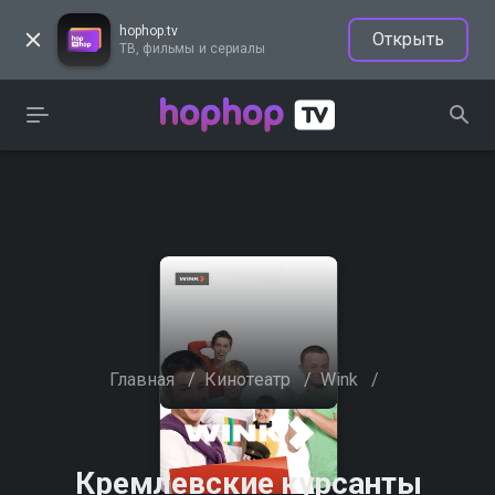
hophop.tv
Открыть
ТВ, фильмы и сериалы
Главная
/
Кинотеатр
/
Wink
/
Кремлевские курсанты