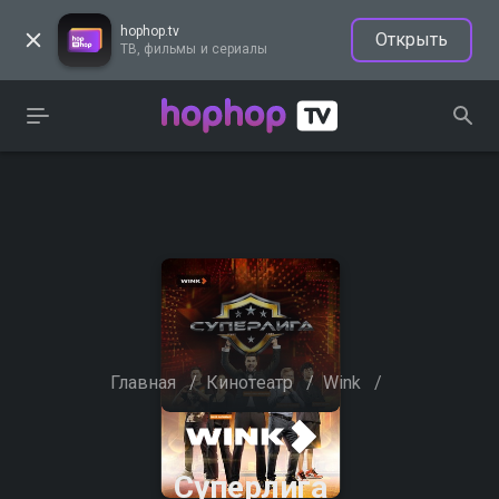
hophop.tv
Открыть
ТВ, фильмы и сериалы
Главная
/
Кинотеатр
/
Wink
/
Суперлига