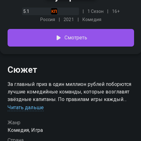
5.1
1 Сезон
16+
Россия
2021
Комедия
Смотреть
Сюжет
За главный приз в один миллион рублей поборются
лучшие комедийные команды, которые возглавят
звёздные капитаны. По правилам игры каждый
выпуск комик-труппы выбирают звезду, с которой
Читать дальше
проходят три комедийных испытания. По итогам
девяти выпусков определяются три лучшие
Жанр
команды, которые в финале вступают в борьбу за
Комедия, Игра
чемпионский пояс. Оценивать комиков с помощью
Страна