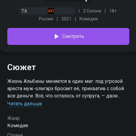
7.6
2 Сезона
18+
Россия
2021
Комедия
Смотреть
Сюжет
Жизнь Альбины меняется в один миг: под угрозой
ареста муж-олигарх бросает её, прихватив с собой
все деньги. Всё, что осталось от супруга, — двое
детей и российская фабрика на грани банкротства.
Читать дальше
Теперь Альбина вынуждена забыть о роскошной
жизни в лондонском особняке и вспомнить то, что
Жанр
ей говорили на бизнес-курсах. Только начинать
Комедия
жизнь с чистого листа в провинциальном городке
Страна