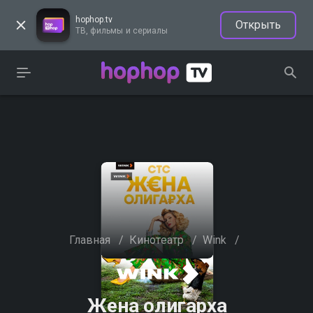
hophop.tv
Открыть
ТВ, фильмы и сериалы
Главная
/
Кинотеатр
/
Wink
/
Жена олигарха