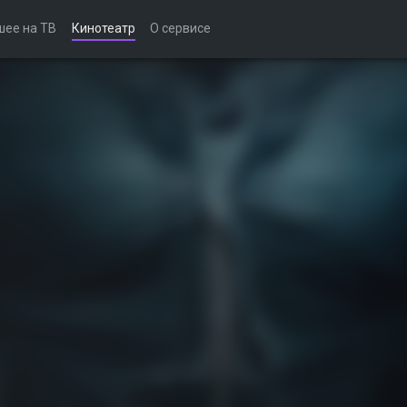
шее на ТВ
Кинотеатр
О сервисе