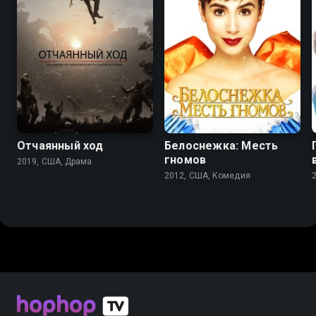
6.5
6.8
6.1
5.6
Отчаянный ход
Белоснежка: Месть
гномов
2019, США, Драма
2012, США, Комедия