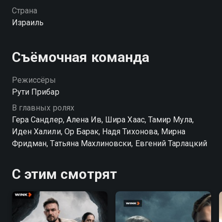
а Вика тусуется в компании своих сверстников-
Страна
скейтеров и пытается быть независимой от матери.
Израиль
Когда здоровье дочери внезапно ухудшается, Ася
возвращается к роли матери, в которой отчаянно
нуждается ее дочь, и готова на всё, чтобы избавить
Съёмочная команда
ребёнка от страданий.
Режиссёры
Рути Прибар
В главных ролях
Гера Сандлер, Алена Ив, Шира Хаас, Тамир Мула,
Иден Халили, Ор Барак, Надя Тихонова, Мирна
Фридман, Татьяна Махлиновски, Евгений Тарлацкий
С этим смотрят