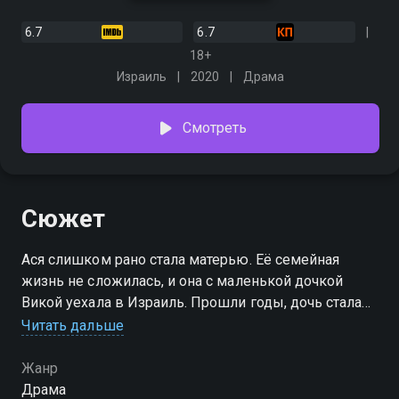
6.7
6.7
18+
Израиль
2020
Драма
Смотреть
Сюжет
Ася слишком рано стала матерью. Её семейная
жизнь не сложилась, и она с маленькой дочкой
Викой уехала в Израиль. Прошли годы, дочь стала
подростком, и мать с дочерью отдалились,
Читать дальше
практически перестав общаться друг с другом. Ася
сосредоточена на своей работе медсестрой в
Жанр
больнице и редких свиданиях с женатым мужчиной,
Драма