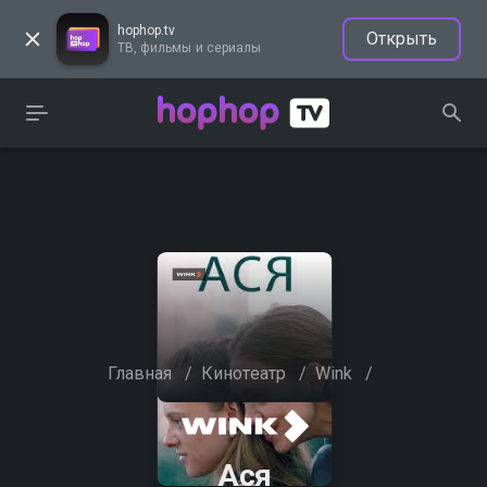
hophop.tv
Открыть
ТВ, фильмы и сериалы
Главная
/
Кинотеатр
/
Wink
/
Ася