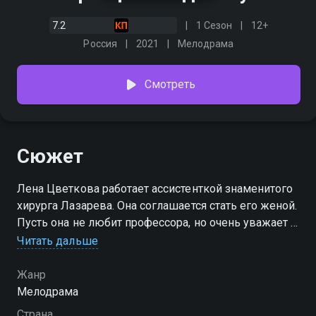
7.2
1 Сезон
12+
Россия
2021
Мелодрама
Смотреть
Сюжет
Лена Цветкова работает ассистенткой знаменитого
хирурга Лазарева. Она соглашается стать его женой.
Пусть она не любит профессора, но очень уважает и
хочет быть рядом с таким профессионалом и
Читать дальше
человеком. Но неожиданно влюбляется в
отчаянного парня по имени Иван. Она готова уже
Жанр
сказать Лазареву, что свадьбы не будет, но узнает,
Мелодрама
что Иван - это сын профессора.
Страна