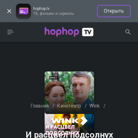
hophop.tv
Открыть
ТВ, фильмы и сериалы
Главная
/
Кинотеатр
/
Wink
/
И расцвел подсолнух