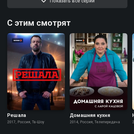
Показать все серии
троих детей с убежденной чайлд-фри нимфоманкой.
Где легче дышится в семье или на воле? И так ли
хороши новые отношения, как кажутся на первый
С этим смотрят
взгляд? Чтобы быть объективным к вопросу
старых и новых отношений, функцию третейского
судьи выполнит медиатор – профессиональный
психолог Инна Чудинова, которая будет следить за
всем происходящим. Ее задача – помочь каждой
паре понять, действительно ли их отношения так
плохи, как кажутся на первый взгляд.
7.5
Решала
Домашняя кухня
2017, Россия, Тв-Шоу
2014, Россия, Телепередача