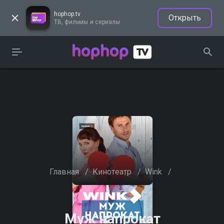
hophop.tv
Открыть
ТВ, фильмы и сериалы
Главная
/
Кинотеатр
/
Wink
/
Муж напрокат