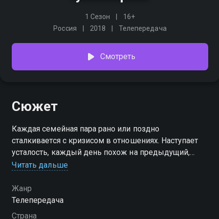
1 Сезон
16+
Россия
2018
Телепередача
Смотреть
Сюжет
Каждая семейная пара рано или поздно
сталкивается с кризисом в отношениях. Наступает
усталость, каждый день похож на предыдущий,
романтики давно нет, зато полно бытовых и прочих
Читать дальше
проблем. Жизнь, вроде, и есть, но в то же время ее
и нет. Достаточно одной искры, чтобы произошел
Жанр
взрыв. Одни постоянно скандалят, другие просто
Телепередача
тихо и мирно отдаляются друг от друга. Герои
Страна