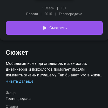
1 Сезон
16+
Россия
2015
Телепередача
Смотреть
Сюжет
Мобильная команда стилистов, визажистов,
дизайнеров и психологов помогает людям
изменить жизнь к лучшему. Так бывает, что в жизни
замечательных, талантливых, хороших людей
Читать дальше
наступает если не черная, то серая полоса. И вот уже
любимая работа не радует, дом приходит в
Жанр
запустение, появляется лишний вес и уходит былая
Телепередача
легкость в отношениях с родными и любимыми.
Страна