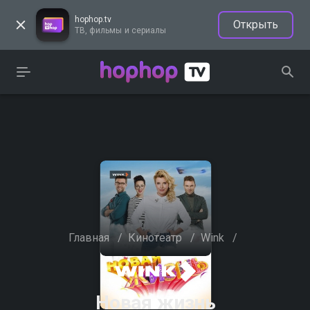
hophop.tv
Открыть
ТВ, фильмы и сериалы
Главная
/
Кинотеатр
/
Wink
/
Новая жизнь